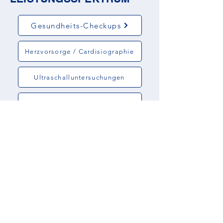
Gesundheits-Checkups
Herzvorsorge / Cardisiographie
Ultraschalluntersuchungen
Labordiagnostik
Allergiediagnostik
Gefäßmedizin
Krampfadern / Sklerosierungen
Chriotherapie