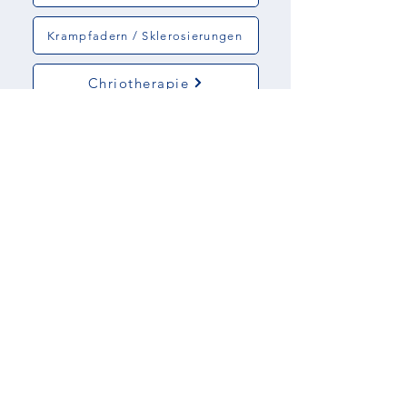
Krampfadern / Sklerosierungen
Chriotherapie
Faszien-Therapie
Stoßwelle
Lasertherapie
Magnetfeldtherapie
Ultraschallgestützte Infiltrationen
Eigenblut-Therapie